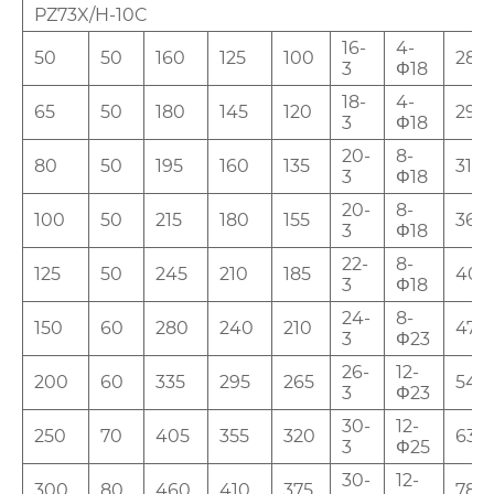
PZ73X/H-10C
16-
4-
50
50
160
125
100
285
3
Φ18
18-
4-
65
50
180
145
120
298
3
Φ18
20-
8-
80
50
195
160
135
315
3
Φ18
20-
8-
100
50
215
180
155
365
3
Φ18
22-
8-
125
50
245
210
185
400
3
Φ18
24-
8-
150
60
280
240
210
475
3
Φ23
26-
12-
200
60
335
295
265
540
3
Φ23
30-
12-
250
70
405
355
320
630
3
Φ25
30-
12-
300
80
460
410
375
780