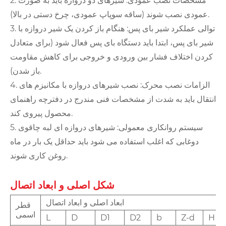
2. مشخصات نصب عمودی: شیرهای دو دروازه باید به صورت
عمودی نصب شوند (ساقه سوپاپ عمودی، چرخ دستی در بالا).
3. توالی عملکرد شیر بای پس: هنگام باز کردن یک شیر دروازه با
شیر بای پس، ابتدا باید دستگاه بای پس فعال شود (برای متعادل
کردن اختلاف فشار بین ورودی و خروجی برای کاهش مقاومت
باز شدن).
4. الزامات نصب محرک: نصب شیرهای دروازه با مکانیزم های
انتقال باید به شدت از مشخصات فنی مندرج در دفترچه راهنمای
محصول پیروی کند.
5. سیستم روانکاری معمولی: شیرهای دروازه ای لبه چاقوی
دوغابی که اغلب استفاده می شود باید حداقل یک بار در ماه
روغن کاری شوند.
شکل اصلی و ابعاد اتصال
ابعاد اصلی و ابعاد اتصال
قطر
اسمی
L
D
D1
D2
b
Z-d
H